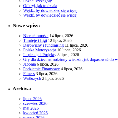
Poznaj szczegóły
Odkryj, jak to działa
Wejdź, by dowiedzieć się więcej
Wejdź, by dowiedzieć się więcej
Nowe wpisy:
Nieruchomości
14 lipca, 2026
Turnieje i Ligi
12 lipca, 2026
Darowizny i fundraising
11 lipca, 2026
Polska Motoryzacja
10 lipca, 2026
Inspiracje i Projekty
8 lipca, 2026
Gry dla dzieci na rodzinny wieczór: jak dopasować do 
Japonia
6 lipca, 2026
Podziemie Finansowe
4 lipca, 2026
Fitness
3 lipca, 2026
Wałbrzych
2 lipca, 2026
Archiwa
lipiec 2026
czerwiec 2026
maj 2026
kwiecień 2026
marzec 2026