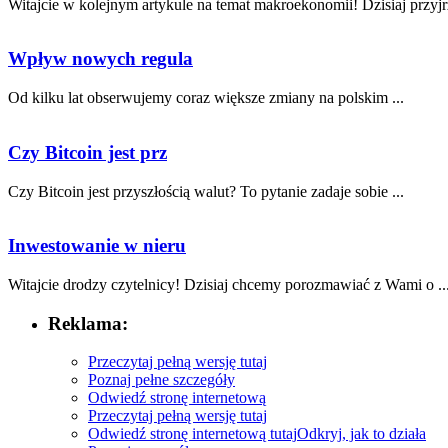
Witajcie w kolejnym artykule na temat makroekonomii! Dzisiaj przyjr
Wpływ nowych regula
Od ⁣kilku lat obserwujemy coraz większe⁤ zmiany​ na ‍polskim ...
Czy Bitcoin jest prz
Czy Bitcoin jest przyszłością ⁣walut? To pytanie zadaje sobie ...
Inwestowanie w nieru
Witajcie drodzy czytelnicy! Dzisiaj chcemy porozmawiać z Wami o ..
Reklama:
Przeczytaj pełną wersję tutaj
Poznaj pełne szczegóły
Odwiedź stronę internetową
Przeczytaj pełną wersję tutaj
Odwiedź stronę internetową tutaj
Odkryj, jak to działa