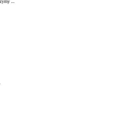
zymy ...
.