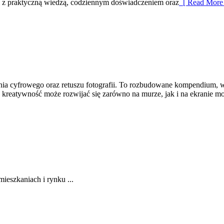
oni z praktyczną wiedzą, codziennym doświadczeniem oraz
[ Read More 
ania cyfrowego oraz retuszu fotografii. To rozbudowane kompendium, w 
reatywność może rozwijać się zarówno na murze, jak i na ekranie moni
eszkaniach i rynku ...