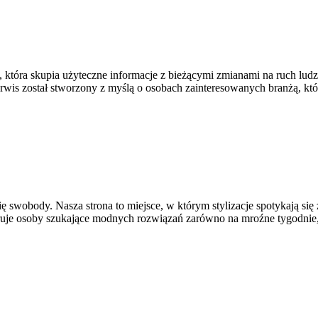
tóra skupia użyteczne informacje z bieżącymi zmianami na ruch ludz
Serwis został stworzony z myślą o osobach zainteresowanych branżą, k
ię swobody. Nasza strona to miejsce, w którym stylizacje spotykają się
ruje osoby szukające modnych rozwiązań zarówno na mroźne tygodnie, 