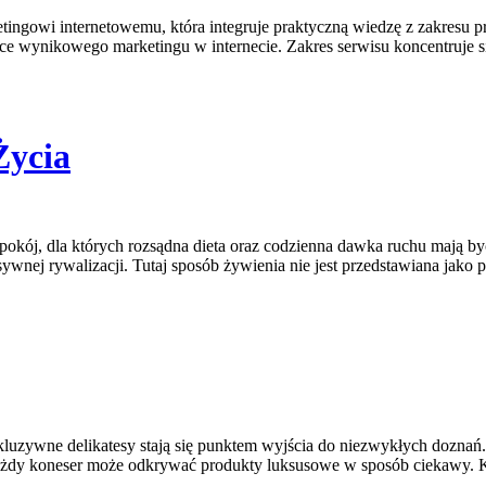
ingowi internetowemu, która integruje praktyczną wiedzę z zakresu p
zące wynikowego marketingu w internecie. Zakres serwisu koncentruj
Życia
 spokój, dla których rozsądna dieta oraz codzienna dawka ruchu mają 
ywnej rywalizacji. Tutaj sposób żywienia nie jest przedstawiana jako
kskluzywne delikatesy stają się punktem wyjścia do niezwykłych dozn
każdy koneser może odkrywać produkty luksusowe w sposób ciekawy. K