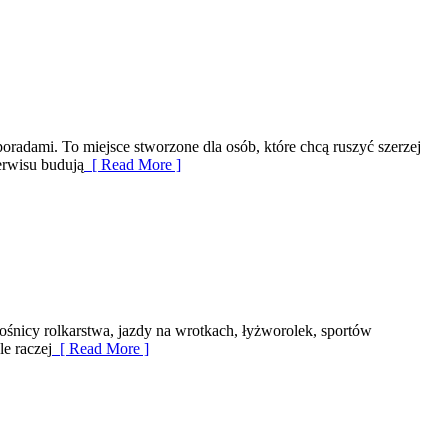
adami. To miejsce stworzone dla osób, które chcą ruszyć szerzej
serwisu budują
[ Read More ]
iłośnicy rolkarstwa, jazdy na wrotkach, łyżworolek, sportów
le raczej
[ Read More ]