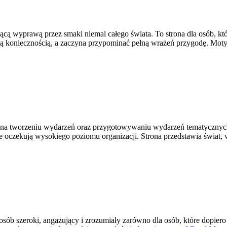
rującą wyprawą przez smaki niemal całego świata. To strona dla osób, kt
ykłą koniecznością, a zaczyna przypominać pełną wrażeń przygodę. M
 na tworzeniu wydarzeń oraz przygotowywaniu wydarzeń tematycznych. T
 oczekują wysokiego poziomu organizacji. Strona przedstawia świat, 
sób szeroki, angażujący i zrozumiały zarówno dla osób, które dopiero z