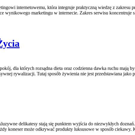
ingowi internetowemu, która integruje praktyczną wiedzę z zakresu p
zące wynikowego marketingu w internecie. Zakres serwisu koncentruj
Życia
 spokój, dla których rozsądna dieta oraz codzienna dawka ruchu mają 
ywnej rywalizacji. Tutaj sposób żywienia nie jest przedstawiana jako
kskluzywne delikatesy stają się punktem wyjścia do niezwykłych dozn
każdy koneser może odkrywać produkty luksusowe w sposób ciekawy. K