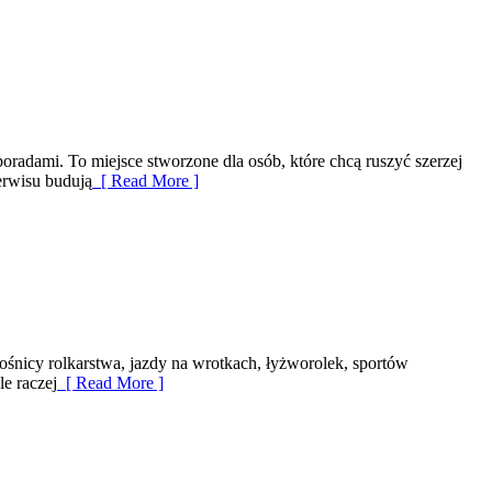
adami. To miejsce stworzone dla osób, które chcą ruszyć szerzej
serwisu budują
[ Read More ]
iłośnicy rolkarstwa, jazdy na wrotkach, łyżworolek, sportów
le raczej
[ Read More ]