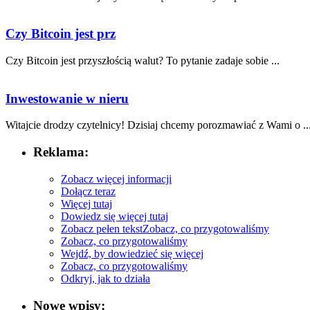
Czy Bitcoin jest prz
Czy Bitcoin jest przyszłością ⁣walut? To pytanie zadaje sobie ...
Inwestowanie w nieru
Witajcie drodzy czytelnicy! Dzisiaj chcemy porozmawiać z Wami o ..
Reklama:
Zobacz więcej informacji
Dołącz teraz
Więcej tutaj
Dowiedz się więcej tutaj
Zobacz pełen tekst
Zobacz, co przygotowaliśmy
Zobacz, co przygotowaliśmy
Wejdź, by dowiedzieć się więcej
Zobacz, co przygotowaliśmy
Odkryj, jak to działa
Nowe wpisy: