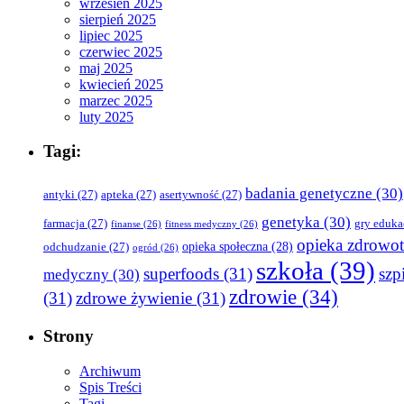
wrzesień 2025
sierpień 2025
lipiec 2025
czerwiec 2025
maj 2025
kwiecień 2025
marzec 2025
luty 2025
Tagi:
badania genetyczne
(30)
antyki
(27)
apteka
(27)
asertywność
(27)
genetyka
(30)
farmacja
(27)
gry eduka
finanse
(26)
fitness medyczny
(26)
opieka zdrowo
opieka społeczna
(28)
odchudzanie
(27)
ogród
(26)
szkoła
(39)
superfoods
(31)
szpi
medyczny
(30)
zdrowie
(34)
(31)
zdrowe żywienie
(31)
Strony
Archiwum
Spis Treści
Tagi