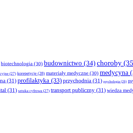
choroby
(35
budownictwo
(34)
biotechnologia
(30)
medycyna
(
materiały medyczne
(30)
korepetycje
(28)
cyjne
(27)
profilaktyka
(33)
tna
(31)
przychodnia
(31)
ps
psychologia
(26)
tal
(31)
transport publiczny
(31)
wiedza med
sztuka cyfrowa
(27)