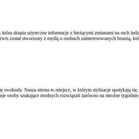
tóra skupia użyteczne informacje z bieżącymi zmianami na ruch ludz
Serwis został stworzony z myślą o osobach zainteresowanych branżą, k
ię swobody. Nasza strona to miejsce, w którym stylizacje spotykają się
ruje osoby szukające modnych rozwiązań zarówno na mroźne tygodnie, 