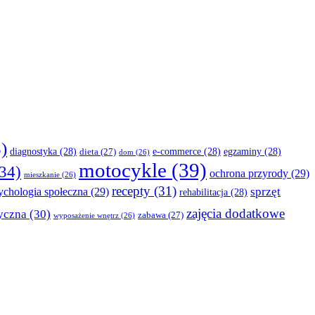
)
diagnostyka
(28)
e-commerce
(28)
egzaminy
(28)
dieta
(27)
dom
(26)
motocykle
(39)
34)
ochrona przyrody
(29)
mieszkanie
(26)
recepty
(31)
sprzęt
ychologia społeczna
(29)
rehabilitacja
(28)
zajęcia dodatkowe
yczna
(30)
zabawa
(27)
wyposażenie wnętrz
(26)