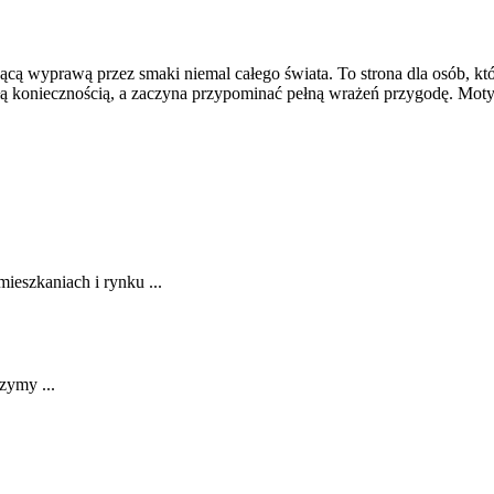
rującą wyprawą przez smaki niemal całego świata. To strona dla osób, kt
ykłą koniecznością, a zaczyna przypominać pełną wrażeń przygodę. M
eszkaniach i rynku ...
zymy ...