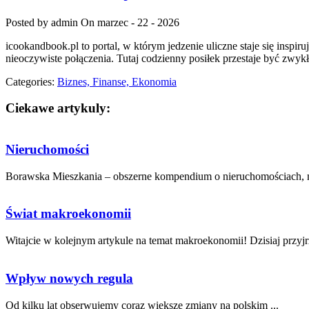
Posted by admin
On marzec - 22 - 2026
icookandbook.pl to portal, w którym jedzenie uliczne staje się inspi
nieoczywiste połączenia. Tutaj codzienny posiłek przestaje być zw
Categories:
Biznes, Finanse, Ekonomia
Ciekawe artykuly:
Nieruchomości
Borawska Mieszkania – obszerne kompendium o nieruchomościach, mi
Świat makroekonomii
Witajcie w kolejnym artykule na temat makroekonomii! Dzisiaj przyjr
Wpływ nowych regula
Od ⁣kilku lat obserwujemy coraz większe⁤ zmiany​ na ‍polskim ...