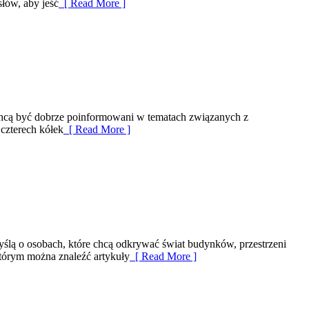
łów, aby jeść
[ Read More ]
y chcą być dobrze poinformowani w tematach związanych z
czterech kółek
[ Read More ]
myślą o osobach, które chcą odkrywać świat budynków, przestrzeni
którym można znaleźć artykuły
[ Read More ]