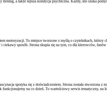
 trening, a także lepsza kondycja psychiczna. Każdy, kto szuka pomys
wiatem motoryzacji. To miejsce tworzone z myślą o czytelnikach, którz
 i ciekawy sposób. Strona skupia się na tym, co dla kierowców, fanów 
fascynacja spotyka się z doświadczeniem. Strona została stworzona z 
ak funkcjonujemy na co dzień. To wartościowy serwis tematyczny, na 