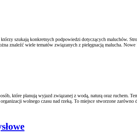
 którzy szukają konkretnych podpowiedzi dotyczących maluchów. Strona
ożna znaleźć wiele tematów związanych z pielęgnacją malucha. Nowe k
b, które planują wyjazd związanej z wodą, naturą oraz ruchem. Tema
organizacji wolnego czasu nad rzeką. To miejsce stworzone zarówno dl
ysłowe