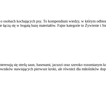
lą o osobach kochających psy. To kompendium wiedzy, w którym odbiorca
łączą się w bogatą bazę materiałów. Fajne kategorie to Żywienie i S
eresują się strefą saun, basenami, jacuzzi oraz szeroko rozumianym 
wników stawiających pierwsze kroki, ale również dla miłośników dopr