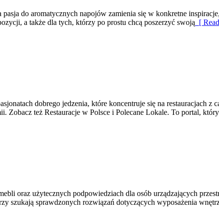
, a pasja do aromatycznych napojów zamienia się w konkretne inspiracje,
ycji, a także dla tych, którzy po prostu chcą poszerzyć swoją
[ Read
sjonatach dobrego jedzenia, które koncentruje się na restauracjach z ca
i. Zobacz też Restauracje w Polsce i Polecane Lokale. To portal, któr
 mebli oraz użytecznych podpowiedziach dla osób urządzających przestrz
którzy szukają sprawdzonych rozwiązań dotyczących wyposażenia wnętr