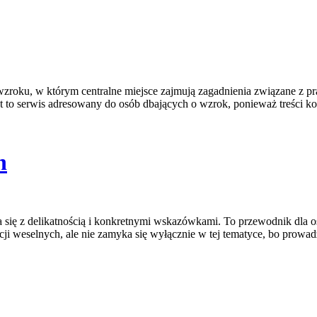
oku, w którym centralne miejsce zajmują zagadnienia związane z pracą
t to serwis adresowany do osób dbających o wzrok, ponieważ treści ko
h
się z delikatnością i konkretnymi wskazówkami. To przewodnik dla osó
cji weselnych, ale nie zamyka się wyłącznie w tej tematyce, bo prowad