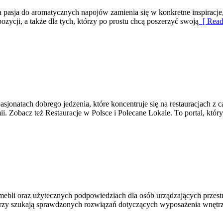
, a pasja do aromatycznych napojów zamienia się w konkretne inspiracje,
ycji, a także dla tych, którzy po prostu chcą poszerzyć swoją
[ Read
sjonatach dobrego jedzenia, które koncentruje się na restauracjach z ca
i. Zobacz też Restauracje w Polsce i Polecane Lokale. To portal, któr
 mebli oraz użytecznych podpowiedziach dla osób urządzających przestrz
którzy szukają sprawdzonych rozwiązań dotyczących wyposażenia wnętr