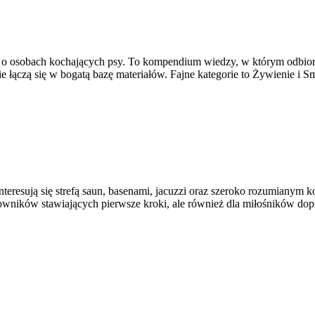
lą o osobach kochających psy. To kompendium wiedzy, w którym odbiorca
łączą się w bogatą bazę materiałów. Fajne kategorie to Żywienie i S
eresują się strefą saun, basenami, jacuzzi oraz szeroko rozumianym 
wników stawiających pierwsze kroki, ale również dla miłośników dopr