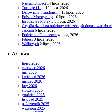
Nieruchomości
14 lipca, 2026
Turnieje i Ligi
12 lipca, 2026
Darowizny i fundraising
11 lipca, 2026
Polska Motoryzacja
10 lipca, 2026
Inspiracje i Projekty
8 lipca, 2026
Gry dla dzieci na rodzinny wieczór: jak dopasować do 
Japonia
6 lipca, 2026
Podziemie Finansowe
4 lipca, 2026
Fitness
3 lipca, 2026
Wałbrzych
2 lipca, 2026
Archiwa
lipiec 2026
czerwiec 2026
maj 2026
kwiecień 2026
marzec 2026
luty 2026
styczeń 2026
grudzień 2025
listopad 2025
październik 2025
wrzesień 2025