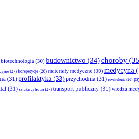
choroby
(35
budownictwo
(34)
biotechnologia
(30)
medycyna
(
materiały medyczne
(30)
korepetycje
(28)
cyjne
(27)
profilaktyka
(33)
tna
(31)
przychodnia
(31)
ps
psychologia
(26)
tal
(31)
transport publiczny
(31)
wiedza med
sztuka cyfrowa
(27)