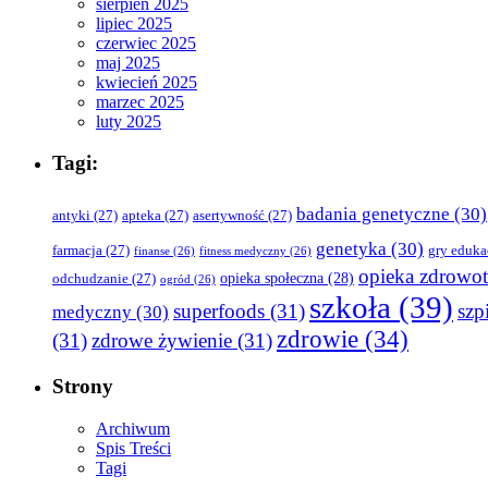
sierpień 2025
lipiec 2025
czerwiec 2025
maj 2025
kwiecień 2025
marzec 2025
luty 2025
Tagi:
badania genetyczne
(30)
antyki
(27)
apteka
(27)
asertywność
(27)
genetyka
(30)
farmacja
(27)
gry eduka
finanse
(26)
fitness medyczny
(26)
opieka zdrowo
opieka społeczna
(28)
odchudzanie
(27)
ogród
(26)
szkoła
(39)
superfoods
(31)
szpi
medyczny
(30)
zdrowie
(34)
(31)
zdrowe żywienie
(31)
Strony
Archiwum
Spis Treści
Tagi