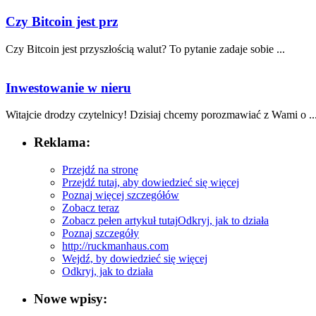
Czy Bitcoin jest prz
Czy Bitcoin jest przyszłością ⁣walut? To pytanie zadaje sobie ...
Inwestowanie w nieru
Witajcie drodzy czytelnicy! Dzisiaj chcemy porozmawiać z Wami o ..
Reklama:
Przejdź na stronę
Przejdź tutaj, aby dowiedzieć się więcej
Poznaj więcej szczegółów
Zobacz teraz
Zobacz pełen artykuł tutaj
Odkryj, jak to działa
Poznaj szczegóły
http://ruckmanhaus.com
Wejdź, by dowiedzieć się więcej
Odkryj, jak to działa
Nowe wpisy: