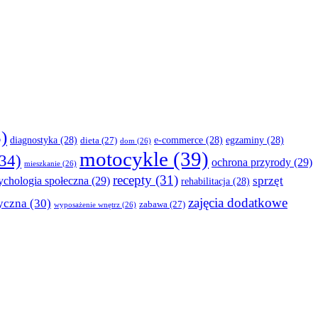
)
diagnostyka
(28)
e-commerce
(28)
egzaminy
(28)
dieta
(27)
dom
(26)
motocykle
(39)
34)
ochrona przyrody
(29)
mieszkanie
(26)
recepty
(31)
sprzęt
ychologia społeczna
(29)
rehabilitacja
(28)
zajęcia dodatkowe
yczna
(30)
zabawa
(27)
wyposażenie wnętrz
(26)